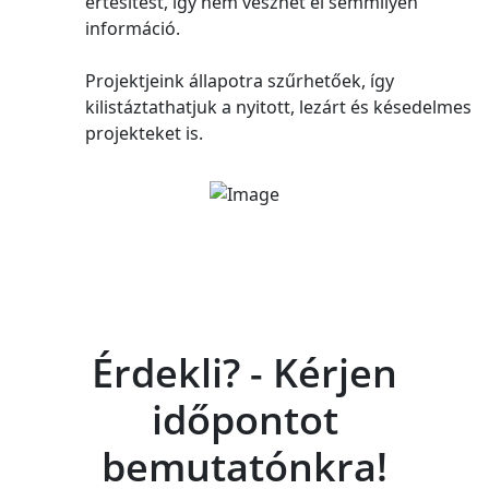
értesítést, így nem veszhet el semmilyen
információ.
Projektjeink állapotra szűrhetőek, így
kilistáztathatjuk a nyitott, lezárt és késedelmes
projekteket is.
Érdekli? -
Kérjen
időpontot
bemutatónkra!