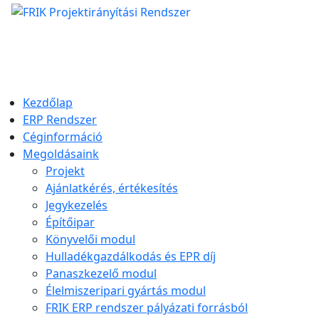
Kezdőlap
ERP Rendszer
Céginformáció
Megoldásaink
Projekt
Ajánlatkérés, értékesítés
Jegykezelés
Építőipar
Könyvelői modul
Hulladékgazdálkodás és EPR díj
Panaszkezelő modul
Élelmiszeripari gyártás modul
FRIK ERP rendszer pályázati forrásból