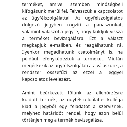
terméket, amivel szemben minőségbeli
kifogásunk merül fel. Felvesszük a kapcsolatot
az ügyfélszolgálattal. Az ügyfélszolgálatos
dolgozó jegyben rögzíti a panaszunkat,
valamint válaszol a jegyre, hogy küldjük vissza
a terméket bevizsgálásra. Ezt a választ
megkapjuk e-mailben, és reagálhatunk rá.
Ilyenkor megadhatunk csatolmányt is, ha
például lefényképeztük a terméket. Miután
megérkezik az ügyfélszolgálatra a válaszunk, a
rendszer összefűzi az ezzel a jeggyel
kapcsolatos levelezést.
Amint beérkezett tőlünk az ellenőrzésre
küldött termék, az ügyfélszolgálatos kolléga
kiad a jegyből egy feladatot a szerviznek,
melyhez határidőt rendel, hogy azon belül
történjen meg a termék bevizsgálása.