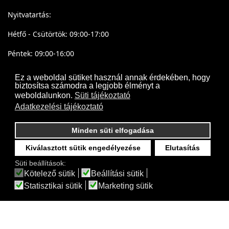
Nyitvatartás:
Hétfő - Csütörtök: 09:00-17:00
Péntek: 09:00-16:00
Ez a weboldal sütiket használ annak érdekében, hogy
biztosítsa számodra a legjobb élményt a
weboldalunkon.
Süti tájékoztató
Adatkezelési tájékoztató
Minden süti elfogadása
Kiválasztott sütik engedélyezése
Elutasítás
Süti beállítások:
Kötelező sütik
Beállítási sütik
Statisztikai sütik
Marketing sütik
Projectsystem - © 2017- 2026 Minden jog fenntartva
Webdesign by
Frik
Akadálymentesítési nyilatkozat